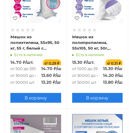
Мешок из
Мешок из
полиэтилена, 55x95, 50
полипропилена,
кг, 55 г, белый с
55x105, 50 кг, 50г,
сортировочными
белый
Есть в наличии
Есть в наличии
полосами
14.70
₽
/шт.
15.30
₽
/шт.
0.29 ₽
0.31 ₽
14.70
₽
/шт.
15.30
₽
/шт.
от 500 до 29500 шт.
от 1000 до 29000 шт.
13.60
₽
/шт.
14.20
₽
/шт.
от 30000 до 49500 шт.
от 30000 до 49000 шт.
13.20
₽
/шт.
13.80
₽
/шт.
от 50000 шт.
от 50000 шт.
В корзину
В корзину