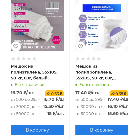
Мешок из
Мешок из
полиэтилена, 55x105,
полипропилена,
50 кг, 60г, белый,
55x105, 50 кг, 60г,
рулоны по 10 шт. со
белый
Есть в наличии
Есть в наличии
стикером
16.70
₽
/шт.
17.40
₽
/шт.
0.33 ₽
0.35 ₽
16.70
₽
/шт.
17.40
₽
/шт.
от 500 до 29500 шт.
от 500 до 29500 шт.
15.50
₽
/шт.
16.10
₽
/шт.
от 30000 до 49500 шт.
от 30000 до 49500 шт.
15
₽
/шт.
15.60
₽
/шт.
от 50000 шт.
от 50000 шт.
В корзину
В корзину