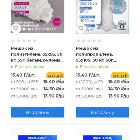
Мешок из
Мешок из
полиэтилена, 55x95, 50
полипропилена,
кг, 55г, белый, рулоны
55x105, 50 кг, 50г,
по 10 шт. со стикером
белый с
Есть в наличии
Есть в наличии
сортировочными
15.40
₽
/шт.
15.40
₽
/шт.
0.31 ₽
0.31 ₽
полосами
15.40
₽
/шт.
15.40
₽
/шт.
от 500 до 29500 шт.
от 1000 до 29000 шт.
14.30
₽
/шт.
14.30
₽
/шт.
от 30000 до 49500 шт.
от 30000 до 49000 шт.
13.90
₽
/шт.
13.90
₽
/шт.
от 50000 шт.
от 50000 шт.
В корзину
В корзину