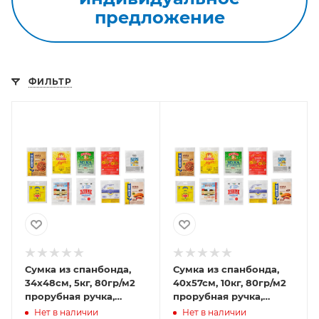
предложение
ФИЛЬТР
Сумка из спанбонда,
Сумка из спанбонда,
34х48см, 5кг, 80гр/м2
40х57см, 10кг, 80гр/м2
прорубная ручка,
прорубная ручка,
полноцветная печать
полноцветная печать
Нет в наличии
Нет в наличии