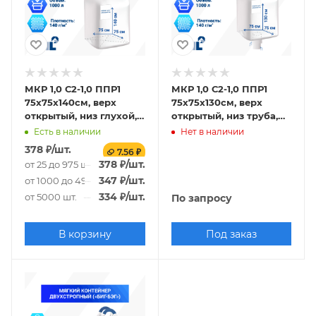
МКР 1,0 С2-1,0 ППР1
МКР 1,0 С2-1,0 ППР1
75х75х140см, верх
75х75х130см, верх
открытый, низ глухой,
открытый, низ труба,
140г/м2
140г/м2
Есть в наличии
Нет в наличии
378
₽
/шт.
7.56 ₽
378
₽
/шт.
от 25 до 975 шт.
347
₽
/шт.
от 1000 до 4975 шт.
334
₽
/шт.
от 5000 шт.
По запросу
В корзину
Под заказ