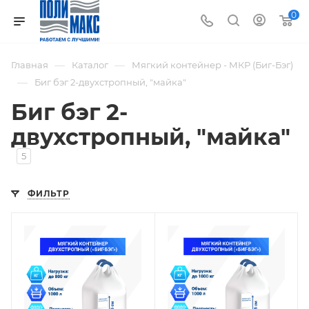
0
—
—
Главная
Каталог
Мягкий контейнер - МКР (Биг-Бэг)
—
Биг бэг 2-двухстропный, "майка"
Биг бэг 2-
двухстропный, "майка"
5
ФИЛЬТР