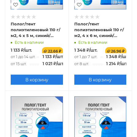
Полог/тент
Полог/тент
полиэтиленовый 110 г/
полиэтиленовый 110 г/
м2, 4 х 5 м, синий/
м2, 4 х 6 м, синий/
оранжевый
оранжевый
Есть в наличии
Есть в наличии
1 133
₽
/шт.
1 348
₽
/шт.
22.66 ₽
26.96 ₽
1 133
₽
/шт.
1 348
₽
/шт.
от 1 до 14 шт.
от 1 до 7 шт.
1 021
₽
/шт.
1 214
₽
/шт.
от 15 шт.
от 8 шт.
В корзину
В корзину