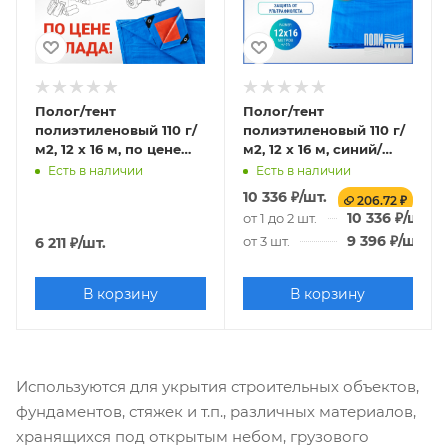
Полог/тент
Полог/тент
полиэтиленовый 110 г/
полиэтиленовый 110 г/
м2, 12 х 16 м, по цене
м2, 12 х 16 м, синий/
склада!
оранжевый
Есть в наличии
Есть в наличии
10 336
₽
/шт.
206.72 ₽
10 336
₽
/шт.
от 1 до 2 шт.
9 396
₽
/шт.
от 3 шт.
6 211
₽
/шт.
В корзину
В корзину
Используются для укрытия строительных объектов,
фундаментов, стяжек и т.п., различных материалов,
хранящихся под открытым небом, грузового