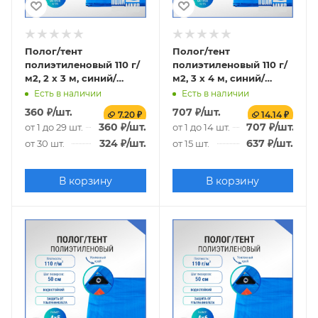
Полог/тент
Полог/тент
полиэтиленовый 110 г/
полиэтиленовый 110 г/
м2, 2 х 3 м, синий/
м2, 3 х 4 м, синий/
оранжевый
оранжевый
Есть в наличии
Есть в наличии
360
₽
/шт.
707
₽
/шт.
7.20 ₽
14.14 ₽
360
₽
/шт.
707
₽
/шт.
от 1 до 29 шт.
от 1 до 14 шт.
324
₽
/шт.
637
₽
/шт.
от 30 шт.
от 15 шт.
В корзину
В корзину