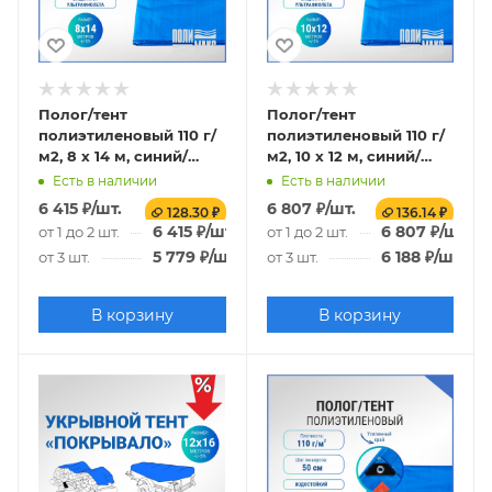
Полог/тент
Полог/тент
полиэтиленовый 110 г/
полиэтиленовый 110 г/
м2, 8 х 14 м, синий/
м2, 10 х 12 м, синий/
оранжевый
оранжевый
Есть в наличии
Есть в наличии
6 415
₽
/шт.
6 807
₽
/шт.
128.30 ₽
136.14 ₽
6 415
₽
/шт.
6 807
₽
/шт.
от 1 до 2 шт.
от 1 до 2 шт.
5 779
₽
/шт.
6 188
₽
/шт.
от 3 шт.
от 3 шт.
В корзину
В корзину