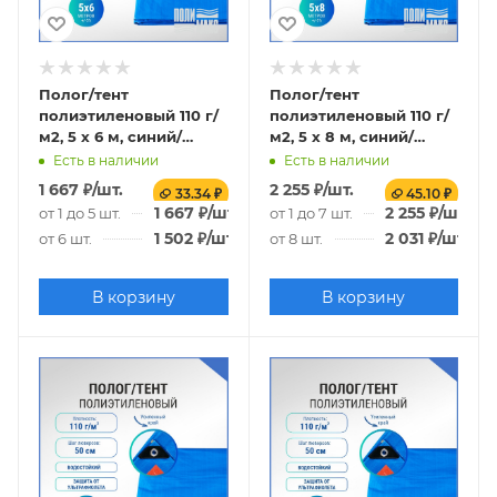
Полог/тент
Полог/тент
полиэтиленовый 110 г/
полиэтиленовый 110 г/
м2, 5 х 6 м, синий/
м2, 5 х 8 м, синий/
оранжевый
оранжевый
Есть в наличии
Есть в наличии
1 667
₽
/шт.
2 255
₽
/шт.
33.34 ₽
45.10 ₽
1 667
₽
/шт.
2 255
₽
/шт.
от 1 до 5 шт.
от 1 до 7 шт.
1 502
₽
/шт.
2 031
₽
/шт.
от 6 шт.
от 8 шт.
В корзину
В корзину