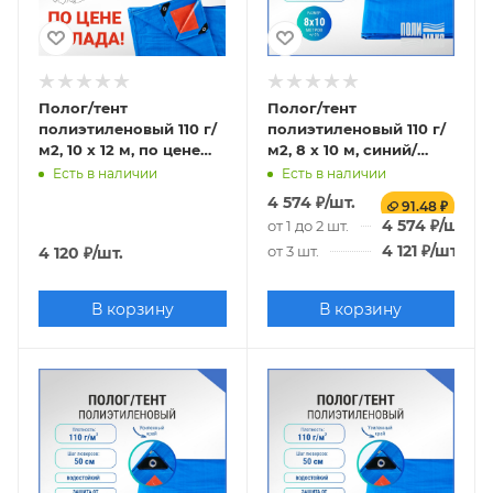
Полог/тент
Полог/тент
полиэтиленовый 110 г/
полиэтиленовый 110 г/
м2, 10 х 12 м, по цене
м2, 8 х 10 м, синий/
склада!
оранжевый
Есть в наличии
Есть в наличии
4 574
₽
/шт.
91.48 ₽
4 574
₽
/шт.
от 1 до 2 шт.
4 121
₽
/шт.
от 3 шт.
4 120
₽
/шт.
В корзину
В корзину