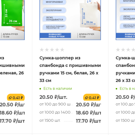
из
Сумка-шоппер из
Сумка-ш
ришивными
спанбонда с пришивными
спанбо
зеленая, 26
ручками 15 см, белая, 26 х
ручками
33 см
26 х 33 
Есть в наличии
Есть в 
20.50
₽
/шт.
20.50
₽
0.41 ₽
0.41 ₽
от 100 до 900 шт.
от 100 до
20.50
₽
/шт.
20.50
₽
/шт.
.
от 1000 до 1400 шт.
от 1000 д
18.60
₽
/шт.
18.60
₽
/шт.
от 1500 шт.
от 1500 шт
17.70
₽
/шт.
17.70
₽
/шт.