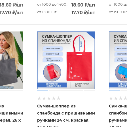
.
от 1000 до 1400 шт.
от 1000 д
18.60
₽
/шт.
18.60
₽
/шт.
от 1500 шт.
от 1500 шт
17.70
₽
/шт.
17.70
₽
/шт.
из
Сумка-шоппер из
Сумка-ш
ришивными
спанбонда с пришивными
спанбо
ерая, 26 х
ручками 24 см, красная,
ручками 