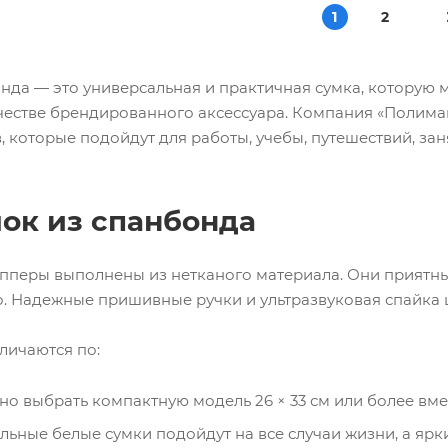
1
2
нда — это универсальная и практичная сумка, которую 
качестве брендированного аксессуара. Компания «Полим
, которые подойдут для работы, учебы, путешествий, з
ок из спанбонда
перы выполнены из нетканого материала. Они приятные
. Надежные пришивные ручки и ультразвуковая спайка ш
личаются по:
но выбрать компактную модель 26 × 33 см или более вмес
альные белые сумки подойдут на все случаи жизни, а яр