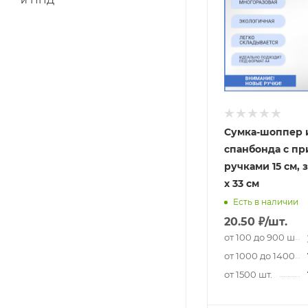
и ПНД
Сумка-шоппер 
спанбонда с п
ручками 15 см, 
х 33 см
Есть в наличии
20.50
₽
/шт.
от 100 до 900 шт.
от 1000 до 1400 шт
от 1500 шт.