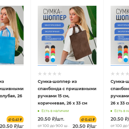
из
Сумка-шоппер из
Сумка-ш
ришивными
спанбонда с пришивными
спанбо
голубая, 26
ручками 15 см,
ручками 
коричневая, 26 х 33 см
26 х 33 
Есть в наличии
Есть в 
20.50
₽
/шт.
20.50
₽
0.41 ₽
0.41 ₽
от 100 до 900 шт.
от 100 до
20.50
₽
/шт.
20.50
₽
/шт.