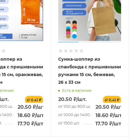
оппер из
Сумка-шоппер из
нда с пришивными
спанбонда с пришивными
 15 см, оранжевая,
ручками 15 см, бежевая,
см
26 х 33 см
наличии
Есть в наличии
/шт.
20.50
₽
/шт.
0.41 ₽
0.41 ₽
 900 шт.
от 100 до 900 шт.
20.50
₽
/шт.
20.50
₽
/шт.
о 1400 шт.
от 1000 до 1400 шт.
18.60
₽
/шт.
18.60
₽
/шт.
.
от 1500 шт.
17.70
₽
/шт.
17.70
₽
/шт.