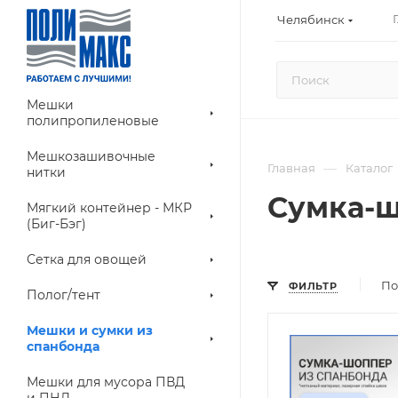
Челябинск
Мешки
полипропиленовые
Мешкозашивочные
—
Главная
Каталог
нитки
Сумка-ш
Мягкий контейнер - МКР
(Биг-Бэг)
Сетка для овощей
По
ФИЛЬТР
Полог/тент
Мешки и сумки из
спанбонда
Мешки для мусора ПВД