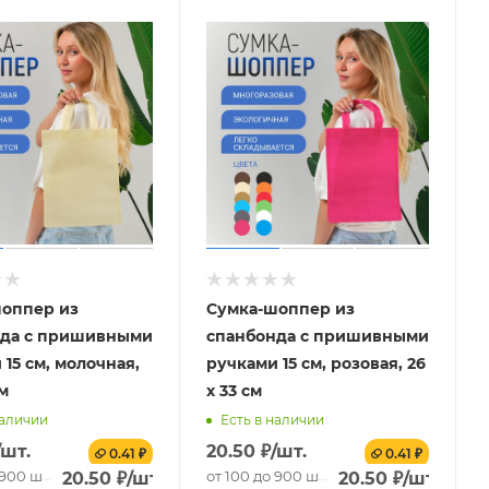
оппер из
Сумка-шоппер из
нда с пришивными
спанбонда с пришивными
15 см, молочная,
ручками 15 см, розовая, 26
см
х 33 см
наличии
Есть в наличии
/шт.
20.50
₽
/шт.
0.41 ₽
0.41 ₽
 900 шт.
от 100 до 900 шт.
20.50
₽
/шт.
20.50
₽
/шт.