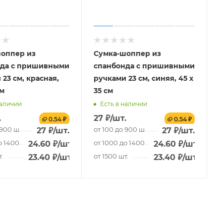
оппер из
Сумка-шоппер из
нда с пришивными
спанбонда с пришивными
23 см, красная,
ручками 23 см, синяя, 45 х
см
35 см
наличии
Есть в наличии
.
27
₽
/шт.
0.54 ₽
0.54 ₽
 900 шт.
от 100 до 900 шт.
27
₽
/шт.
27
₽
/шт.
о 1400 шт.
от 1000 до 1400 шт.
24.60
₽
/шт.
24.60
₽
/шт.
.
от 1500 шт.
23.40
₽
/шт.
23.40
₽
/шт.