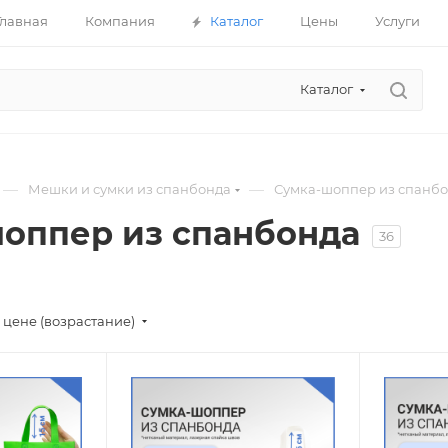
Главная
Компания
Каталог
Цены
Услуги
Каталог
—
—
Мешки и сумки из спанбонда
Сумка-шоппер из спанб
оппер из спанбонда
36
 цене (возрастание)