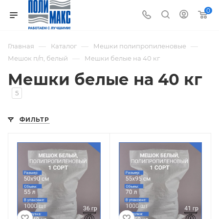
0
—
—
—
Главная
Каталог
Мешки полипропиленовые
—
Мешок п/п, белый
Мешки белые на 40 кг
Мешки белые на 40 кг
5
ФИЛЬТР