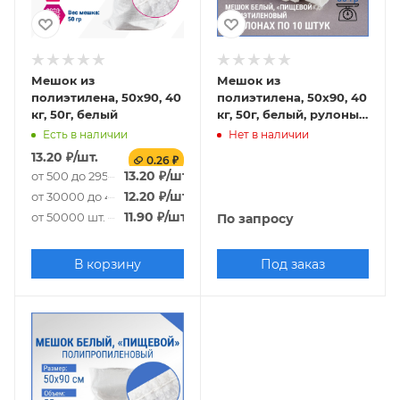
Мешок из
Мешок из
полиэтилена, 50x90, 40
полиэтилена, 50x90, 40
кг, 50г, белый
кг, 50г, белый, рулоны
по 10 шт.
Есть в наличии
Нет в наличии
13.20
₽
/шт.
0.26 ₽
13.20
₽
/шт.
от 500 до 29500 шт.
12.20
₽
/шт.
от 30000 до 49500 шт.
11.90
₽
/шт.
от 50000 шт.
По запросу
В корзину
Под заказ