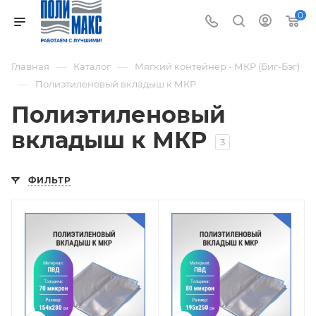
0
—
—
Главная
Каталог
Мягкий контейнер - МКР (Биг-Бэг)
—
Полиэтиленовый вкладыш к МКР
Полиэтиленовый
вкладыш к МКР
3
ФИЛЬТР