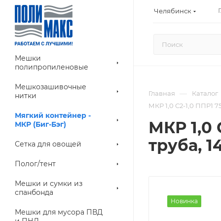
Челябинск
Мешки
полипропиленовые
Мешкозашивочные
—
Главная
Каталог
нитки
МКР 1,0 С2-1,0 ППР1 7
Мягкий контейнер -
МКР 1,0 
МКР (Биг-Бэг)
труба, 1
Сетка для овощей
Полог/тент
Мешки и сумки из
спанбонда
Новинка
Мешки для мусора ПВД