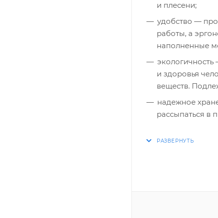
и плесени;
удобство — пр
работы, а эрго
наполненные м
экологичность
и здоровья чел
веществ. Подле
надежное хране
рассыпаться в 