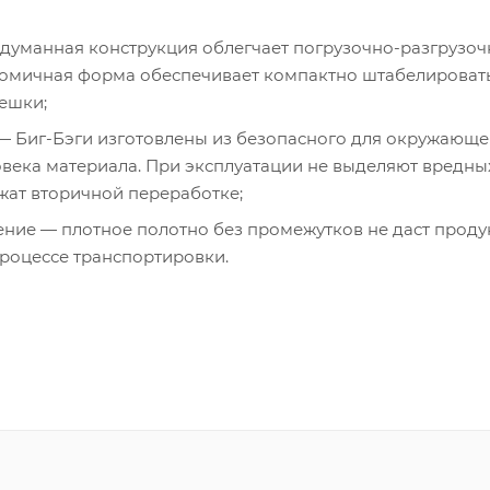
одуманная конструкция облегчает
погрузочно-разгрузо
номичная форма обеспечивает компактно штабелироват
ешки;
 —
Биг-Бэги
изготовлены из безопасного для окружающе
овека материала. При эксплуатации не выделяют вредны
жат вторичной переработке;
ние — плотное полотно без промежутков не даст проду
процессе транспортировки.