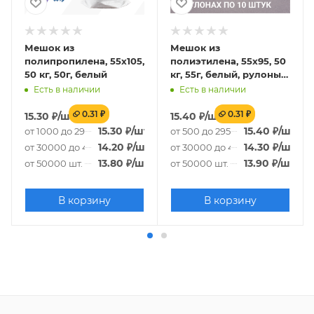
Мешок из
Мешок из
полипропилена, 55x105,
полиэтилена, 55x95, 50
50 кг, 50г, белый
кг, 55г, белый, рулоны
по 10 шт. со стикером
Есть в наличии
Есть в наличии
0.31 ₽
0.31 ₽
15.30
₽
/шт.
15.40
₽
/шт.
15.30
₽
/шт.
15.40
₽
/шт.
от 1000 до 29000 шт.
от 500 до 29500 шт.
14.20
₽
/шт.
14.30
₽
/шт.
от 30000 до 49000 шт.
от 30000 до 49500 шт.
13.80
₽
/шт.
13.90
₽
/шт.
от 50000 шт.
от 50000 шт.
В корзину
В корзину