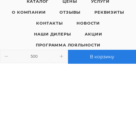
КАТАЛОГ
ЦЕНЫ
УСЛУГИ
О КОМПАНИИ
ОТЗЫВЫ
РЕКВИЗИТЫ
КОНТАКТЫ
НОВОСТИ
НАШИ ДИЛЕРЫ
АКЦИИ
ПРОГРАММА ЛОЯЛЬНОСТИ
В корзину
8 (800) 200-05-29
ЗАКАЗАТЬ ЗВОНОК
sales@polimaks.ru
г. Челябинск
Подписаться на рассылку