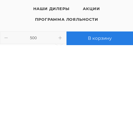
НАШИ ДИЛЕРЫ
АКЦИИ
ПРОГРАММА ЛОЯЛЬНОСТИ
В корзину
8 (800) 200-05-29
ЗАКАЗАТЬ ЗВОНОК
sales@polimaks.ru
г. Челябинск
Подписаться на рассылку
ПОЛИТИКА КОНФИДЕНЦИАЛЬНОСТИ