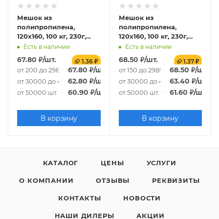
Мешок из
Мешок из
полипропилена,
полипропилена,
120x160, 100 кг, 230г,
120x160, 100 кг, 230г,
белый
белый, рулоны по 10
Есть в наличии
Есть в наличии
шт. со стикером
67.80
₽
/шт.
68.50
₽
/шт.
1.36 ₽
1.37 ₽
67.80
₽
/шт.
68.50
₽
/шт.
от 200 до 29800 шт.
от 150 до 29850 шт.
62.80
₽
/шт.
63.40
₽
/шт.
от 30000 до 49800 шт.
от 30000 до 49850 шт.
60.90
₽
/шт.
61.60
₽
/шт.
от 50000 шт.
от 50000 шт.
В корзину
В корзину
КАТАЛОГ
ЦЕНЫ
УСЛУГИ
О КОМПАНИИ
ОТЗЫВЫ
РЕКВИЗИТЫ
КОНТАКТЫ
НОВОСТИ
НАШИ ДИЛЕРЫ
АКЦИИ