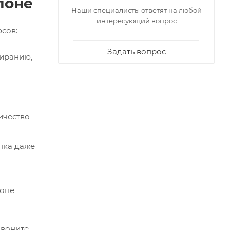
лоне
Наши специалисты ответят на любой
интересующий вопрос
сов:
Задать вопрос
тиранию,
ичество
пка даже
лоне
звоните