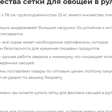
ства сетки для овощей в ру
x 78 см, грузоподъёмностью 25 кг, имеют множество плю
шок выдерживает большие нагрузки. Он устойчив к ис
стягивается.
 всё сырье имеет необходимые сертификаты, которые
х безопасность для хранения пищевых продуктов.
ручная работа сведена к минимуму, что сокращает кол
еждённых овощей.
мы поставляем товары по оптовым ценам, поэтому заку
 не ударит по вашему бюджету.
макс» вы можете купить сетку для фасовки овощей в ру
.
каз или получить консультацию, оставьте заявку или по