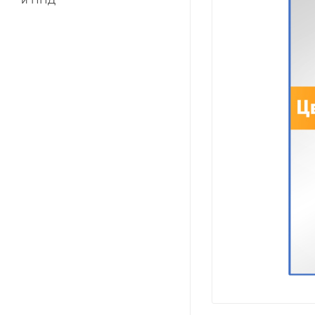
и ПНД