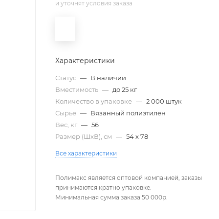
и уточнят условия заказа
Характеристики
Статус
—
В наличии
Вместимость
—
до 25 кг
Количество в упаковке
—
2 000 штук
Сырье
—
Вязанный полиэтилен
Вес, кг
—
56
Размер (ШxВ), см
—
54 х 78
Все характеристики
Полимакс является оптовой компанией, заказы
принимаются кратно упаковке.
Минимальная сумма заказа 50 000р.