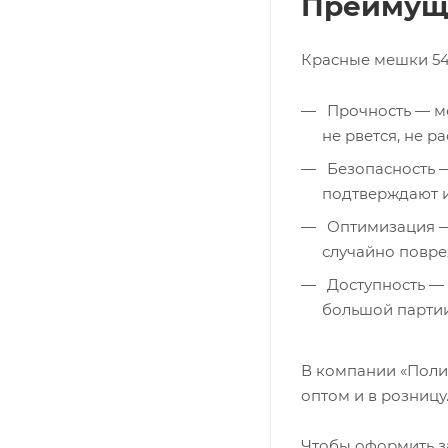
Преимуще
Красные мешки 54 
Прочность — ме
не рвется, не ра
Безопасность —
подтверждают и
Оптимизация — 
случайно повр
Доступность — 
большой партии
В компании «Поли
оптом и в розницу
Чтобы оформить за