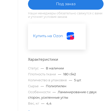
Под заказ
Наши менеджеры обязательно свяжутся с вами
и уточнят условия заказа
Купить на Ozon
Характеристики
Статус
—
В наличии
Плотность ткани
—
180 г/м2
Количество в упаковке
—
5 шт.
Сырье
—
Полиэтилен
Особенности
—
Ламинирование с двух
сторон, усиленные углы
Вес, кг
—
4,4