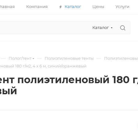
Главная
Компания
Каталог
Цены
Услуги
Каталог
—
—
—
Полог/тент
Полиэтиленовые тенты
Полиэтиленовые
новый 180 г/м2, 4 х 6 м, синий/оранжевый
нт полиэтиленовый 180 г/
вый