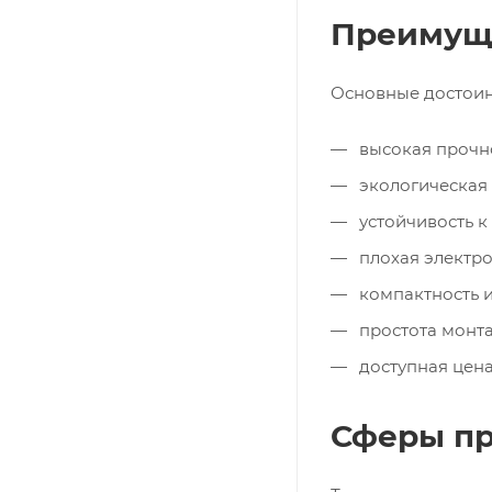
Преимуще
Основные достоинс
высокая прочно
экологическая 
устойчивость к
плохая электро
компактность и
простота монта
доступная цена
Сферы п