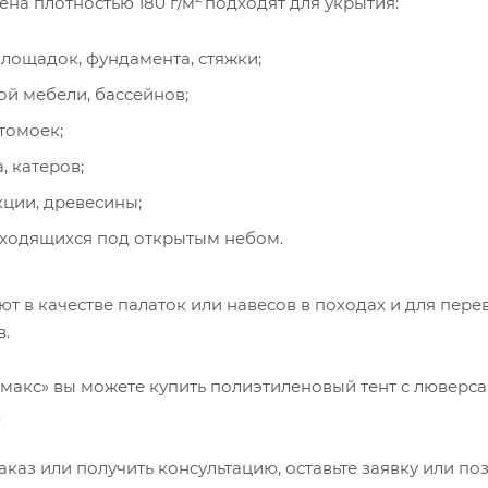
ена плотностью 180 г/м
подходят для укрытия:
лощадок, фундамента, стяжки;
ой мебели, бассейнов;
томоек;
, катеров;
кции, древесины;
аходящихся под открытым небом.
ют в качестве палаток или навесов в походах и для пере
в.
макс» вы можете купить полиэтиленовый тент с люверс
.
каз или получить консультацию, оставьте заявку или по