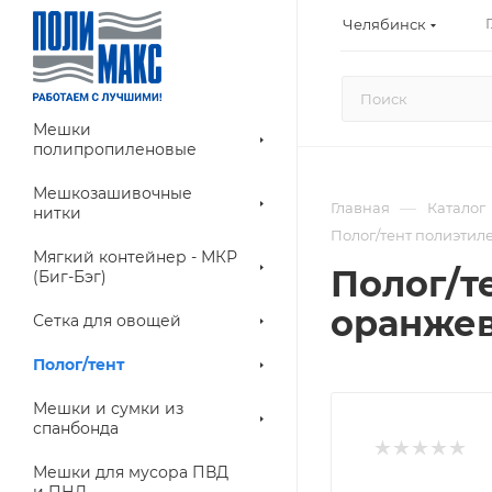
Челябинск
Мешки
полипропиленовые
Мешкозашивочные
—
Главная
Каталог
нитки
Полог/тент полиэтиле
Мягкий контейнер - МКР
Полог/те
(Биг-Бэг)
оранже
Сетка для овощей
Полог/тент
Мешки и сумки из
спанбонда
Мешки для мусора ПВД