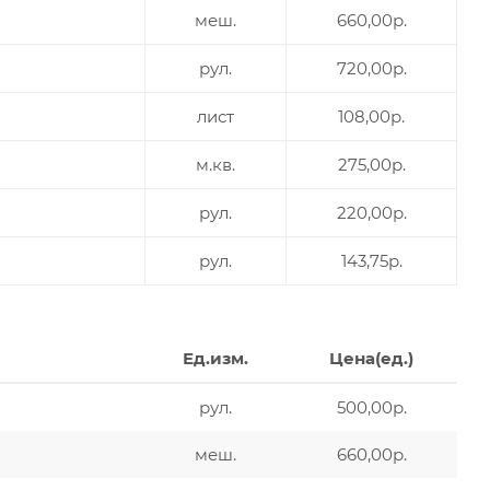
меш.
660,00р.
рул.
720,00р.
лист
108,00р.
м.кв.
275,00р.
рул.
220,00р.
рул.
143,75р.
Ед.изм.
Цена(ед.)
рул.
500,00р.
меш.
660,00р.