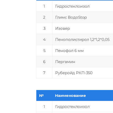
1
Гидростеклоизол
2
Глимс ВодоStop
3
Изовер
4
Пенополистирол 1,2*1,2*0,05
5
Пенофол 6 мм
6
Пергамин
7
Руберойд РКП-350
№
Наименование
1
Гидростеклоизол