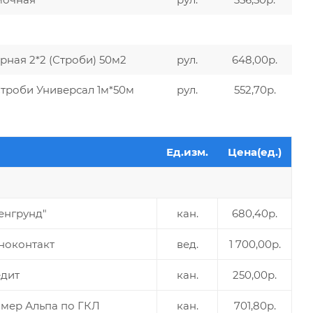
рная 2*2 (Строби) 50м2
рул.
648,00р.
Строби Универсал 1м*50м
рул.
552,70р.
Ед.изм.
Цена(ед.)
енгрунд"
кан.
680,40р.
оноконтакт
вед.
1 700,00р.
едит
кан.
250,00р.
ймер Альпа по ГКЛ
кан.
701,80р.