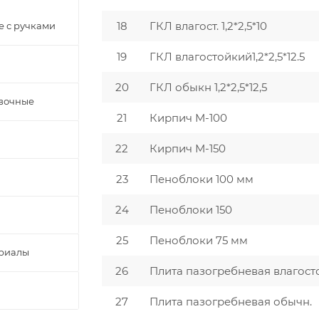
18
ГКЛ влагост. 1,2*2,5*10
 с ручками
19
ГКЛ влагостойкий1,2*2,5*12.5
20
ГКЛ обыкн 1,2*2,5*12,5
вочные
21
Кирпич М-100
22
Кирпич М-150
23
Пеноблоки 100 мм
24
Пеноблоки 150
25
Пеноблоки 75 мм
ериалы
26
Плита пазогребневая влагост
27
Плита пазогребневая обычн.