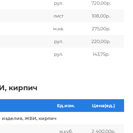
рул.
720,00р.
лист
108,00р.
м.кв.
275,00р.
рул.
220,00р.
рул.
143,75р.
И, кирпич
Ед.изм.
Цена(ед.)
 изделия, ЖБИ, кирпич
м.куб.
2 400,00р.