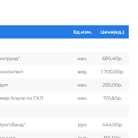
Ед.изм.
Цена(ед.)
енгрунд"
кан.
680,40р.
ноконтакт
вед.
1 700,00р.
дит
кан.
250,00р.
ймер Альпа по ГКЛ
кан.
701,80р.
тунгсбанд"
рул.
444,00р.
мочная
рул.
356,50р.