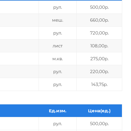
рул.
500,00р.
меш.
660,00р.
рул.
720,00р.
лист
108,00р.
м.кв.
275,00р.
рул.
220,00р.
рул.
143,75р.
Ед.изм.
Цена(ед.)
рул.
500,00р.