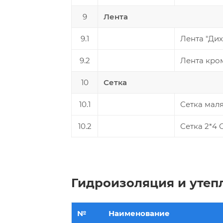
9
Лента
9.1
Лента "Дих
9.2
Лента кро
10
Сетка
10.1
Сетка маля
10.2
Сетка 2*4 
Гидроизоляция и утеп
№
Наименование