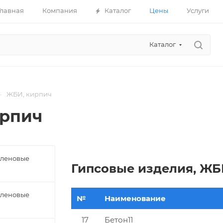
Главная
Компания
Каталог
Цены
Услуги
Каталог
—
ЖБИ, кирпич
ирпич
леновые
Гипсовые изделия, ЖБ
леновые
№
Наименование
17
Бетон11