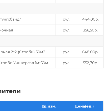
тунгсбанд"
рул.
444,00р.
мочная
рул.
356,50р.
рная 2*2 (Строби) 50м2
рул.
648,00р.
Строби Универсал 1м*50м
рул.
552,70р.
лители
Ед.изм.
Цена(ед.)