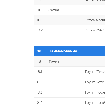
10
Сетка
10.1
Сетка маля
10.2
Сетка 2*4 
№
Наименование
8
Грунт
8.1
Грунт "Тиф
8.2
Грунт Бет
8.3
Грунт Поб
8.4
Грунт Пра