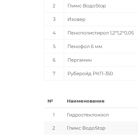
2
Глимс ВодоStop
3
Изовер
4
Пенополистирол 1,2*1,2*0,05
5
Пенофол 6 мм
6
Пергамин
7
Руберойд РКП-350
№
Наименование
1
Гидростеклоизол
2
Глимс ВодоStop