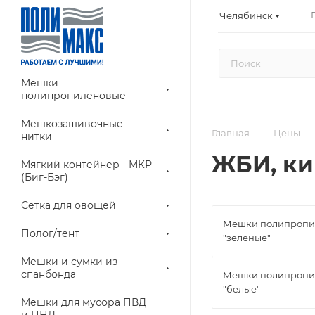
Челябинск
Мешки
полипропиленовые
Мешкозашивочные
—
Главная
Цены
нитки
ЖБИ, к
Мягкий контейнер - МКР
(Биг-Бэг)
Сетка для овощей
Мешки полипропи
Полог/тент
"зеленые"
Мешки и сумки из
спанбонда
Мешки полипропи
"белые"
Мешки для мусора ПВД