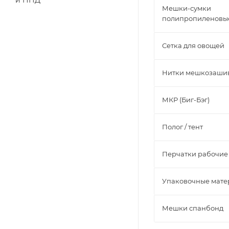
и ПНД
Мешки-сумки
полипропиленовые
Сетка для овощей
Нитки мешкозаши
МКР (Биг-Бэг)
Полог / тент
Перчатки рабочие
Упаковочные мат
Мешки спанбонд