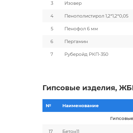
3
Изовер
4
Пенополистирол 1,2*1,2*0,05
5
Пенофол 6 мм
6
Пергамин
7
Руберойд РКП-350
Гипсовые изделия, ЖБ
№
Наименование
Гипсовые
17
Бетон11