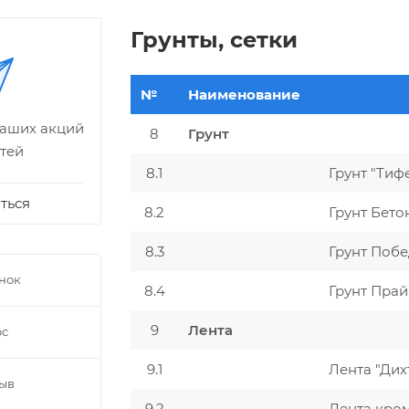
Грунты, сетки
№
Наименование
наших акций
8
Грунт
тей
8.1
Грунт "Тиф
ться
8.2
Грунт Бето
8.3
Грунт Побе
онок
8.4
Грунт Пра
9
Лента
ос
9.1
Лента "Дих
зыв
9.2
Лента кро