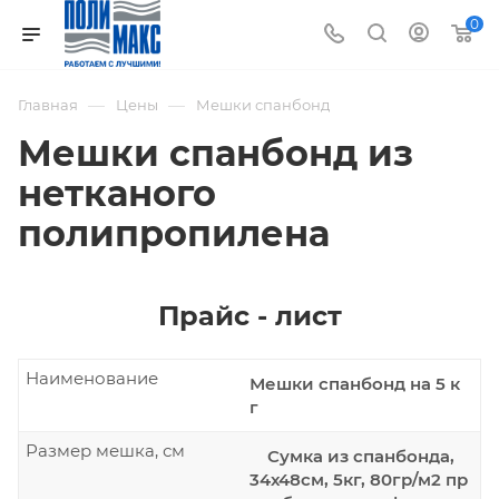
0
—
—
Главная
Цены
Мешки спанбонд
Мешки спанбонд из
нетканого
полипропилена
Прайс - лист
Наименование
Мешки спанбонд на 5 к
г
Размер мешка, см
Сумка из спанбонда,
34х48см, 5кг, 80гр/м2 пр