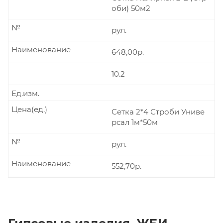
оби) 50м2
№
рул.
Наименование
648,00р.
10.2
Ед.изм.
Цена(ед.)
Сетка 2*4 Строби Униве
рсал 1м*50м
№
рул.
Наименование
552,70р.