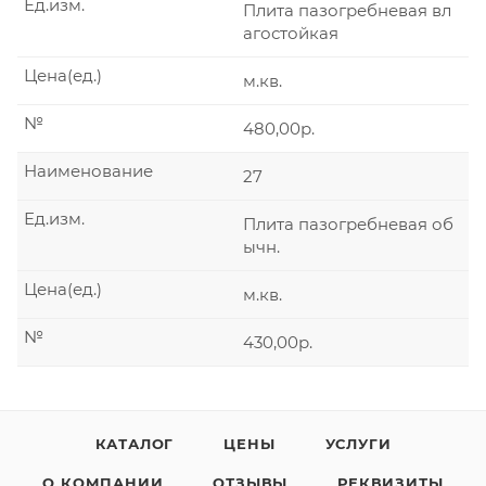
Ед.изм.
Плита пазогребневая вл
агостойкая
Цена(ед.)
м.кв.
№
480,00р.
Наименование
27
Ед.изм.
Плита пазогребневая об
ычн.
Цена(ед.)
м.кв.
№
430,00р.
КАТАЛОГ
ЦЕНЫ
УСЛУГИ
О КОМПАНИИ
ОТЗЫВЫ
РЕКВИЗИТЫ