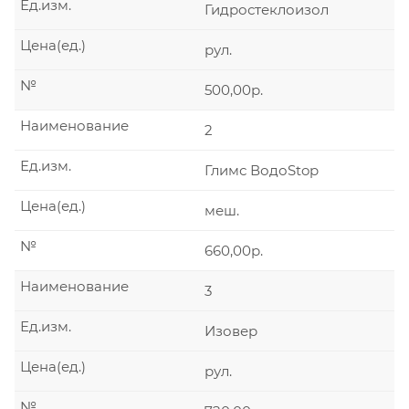
Ед.изм.
Гидростеклоизол
Цена(ед.)
рул.
№
500,00р.
Наименование
2
Ед.изм.
Глимс ВодоStop
Цена(ед.)
меш.
№
660,00р.
Наименование
3
Ед.изм.
Изовер
Цена(ед.)
рул.
№