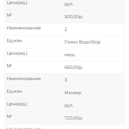
Цена(ед.)
рул.
№
500,00р.
Наименование
2
Ед.изм.
Глимс ВодоStop
Цена(ед.)
меш.
№
660,00р.
Наименование
3
Ед.изм.
Изовер
Цена(ед.)
рул.
№
720,00р.