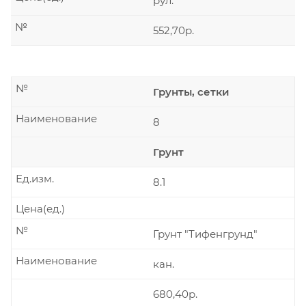
рул.
№
552,70р.
№
Грунты, сетки
Наименование
8
Грунт
Ед.изм.
8.1
Цена(ед.)
№
Грунт "Тифенгрунд"
Наименование
кан.
680,40р.