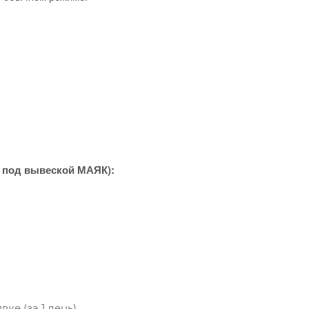
од под вывеской МАЯК):
ке (за 1 день),