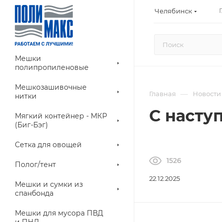
Челябинск
Мешки
полипропиленовые
Мешкозашивочные
—
Главная
Новости
нитки
С насту
Мягкий контейнер - МКР
(Биг-Бэг)
Сетка для овощей
1526
Полог/тент
22.12.2025
Мешки и сумки из
спанбонда
Мешки для мусора ПВД