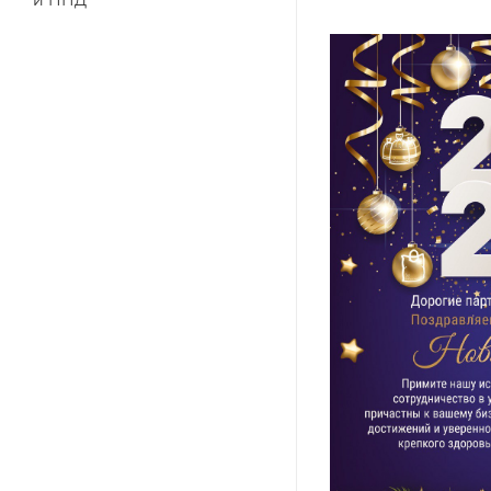
и ПНД