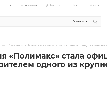
Главная
Компания
Каталог
Цены
Услуги
Каталог
—
Компания «Полимакс» стала официальным представителем 
я «Полимакс» стала оф
вителем одного из крупн