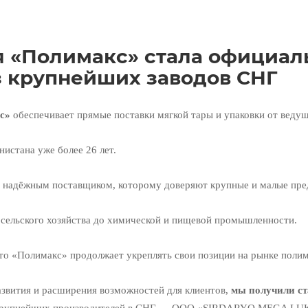
 «Полимакс» стала официал
з крупнейших заводов СНГ
с»
обеспечивает прямые поставки мягкой тары и упаковки от ведущ
нистана уже более 26 лет.
и надёжным поставщиком, которому доверяют крупные и малые пре
 сельского хозяйства до химической и пищевой промышленности.
о «Полимакс» продолжает укреплять свои позиции на рынке полим
азвития и расширения возможностей для клиентов,
мы получили ст
 крупнейших производителей в СНГ — ООО «SIRDARYO MEGA LUK