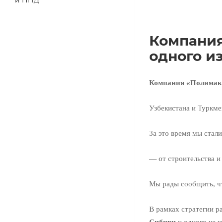
и ПНД
Компания
одного и
Компания «Полимак
Узбекистана и Туркме
За это время мы стал
— от строительства и
Мы рады сообщить, чт
В рамках стратегии р
Сибири
у одного из