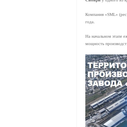
Компания «SML» (респ
года.
На начальном этапе е
мощность производств