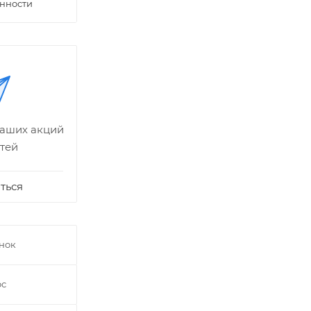
нности
наших акций
тей
ться
онок
ос