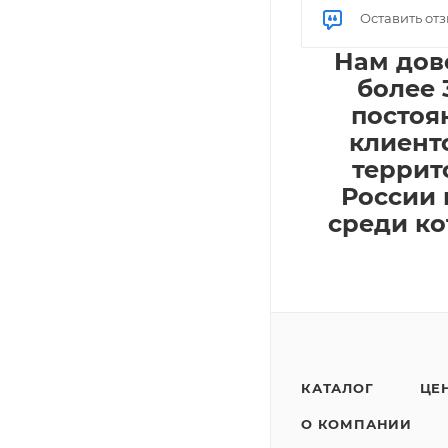
Оставить от
Нам дов
более 
постоя
клиент
террит
России 
среди ко
КАТАЛОГ
ЦЕ
О КОМПАНИИ