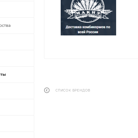
рства
нты
СПИСОК БРЕНДОВ