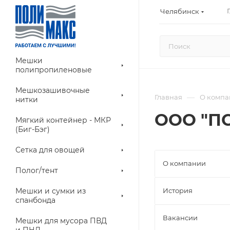
Челябинск
Мешки
полипропиленовые
Мешкозашивочные
—
Главная
О компа
нитки
ООО "П
Мягкий контейнер - МКР
(Биг-Бэг)
Сетка для овощей
О компании
Полог/тент
Мешки и сумки из
История
спанбонда
Вакансии
Мешки для мусора ПВД