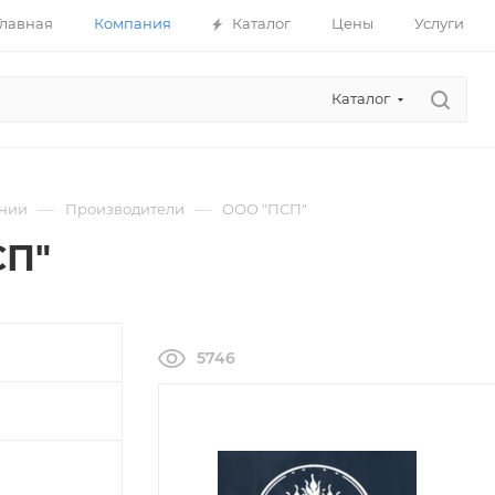
Главная
Компания
Каталог
Цены
Услуги
Каталог
—
—
нии
Производители
ООО "ПСП"
СП"
5746