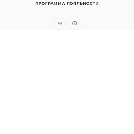
ПРОГРАММА ЛОЯЛЬНОСТИ
8 (800) 200-05-29
ЗАКАЗАТЬ ЗВОНОК
sales@polimaks.ru
г. Челябинск
Подписаться на рассылку
ПОЛИТИКА КОНФИДЕНЦИАЛЬНОСТИ
2026 © ООО «Полимакс». Все права защищены.