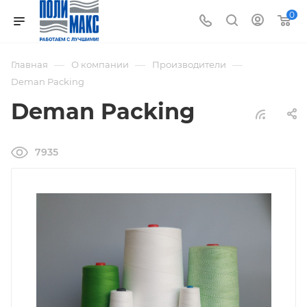
0
—
—
—
Главная
О компании
Производители
Deman Packing
Deman Packing
7935