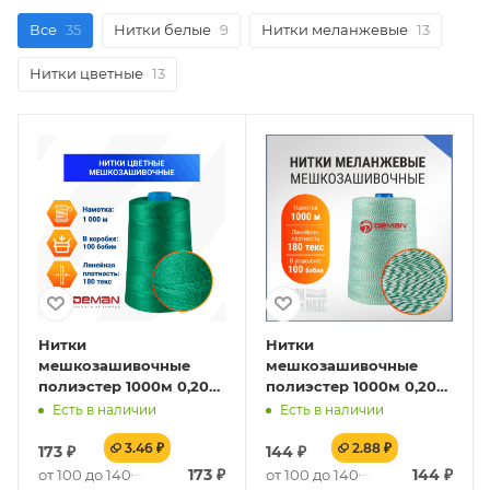
Все
35
Нитки белые
9
Нитки меланжевые
13
Нитки цветные
13
Нитки
Нитки
мешкозашивочные
мешкозашивочные
полиэстер 1000м 0,20кг
полиэстер 1000м 0,20кг
180текс, зеленый
180текс, белый/
Есть в наличии
Есть в наличии
зеленый
3.46 ₽
2.88 ₽
173
₽
144
₽
173
₽
144
₽
от 100 до 1400
от 100 до 1400