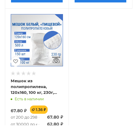
Мешок из
полипропилена,
120x160, 100 кг, 230г,
белый
Есть в наличии
1.36 ₽
67.80
₽
67.80
₽
от 200 до 29800
62.80
₽
от 30000 до 49800
60.90
₽
от 50000