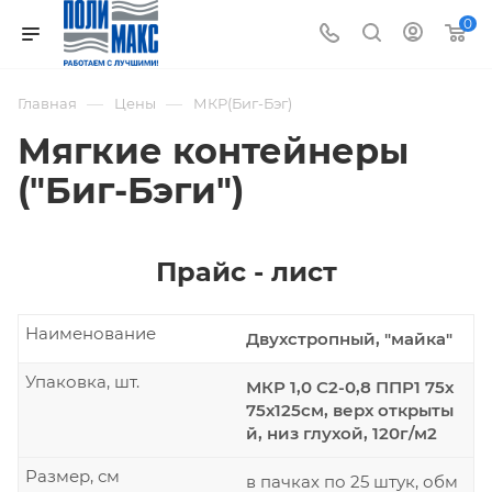
0
—
—
Главная
Цены
МКР(Биг-Бэг)
Мягкие контейнеры
("Биг-Бэги")
Прайс - лист
Наименование
Двухстропный, "майка"
Упаковка, шт.
МКР 1,0 С2-0,8 ППР1 75х
75х125см, верх открыты
й, низ глухой, 120г/м2
Размер, см
в пачках по 25 штук, обм